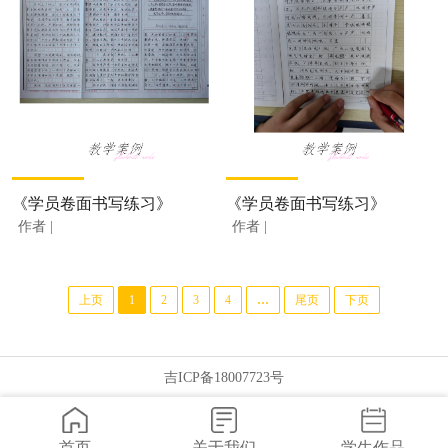
《学员卷面书写练习》
《学员卷面书写练习》
作者 |
作者 |
上页
1
2
3
4
…
尾页
下页
吉ICP备18007723号
首页
关于我们
学生作品